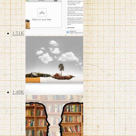
1.51K
1.49K