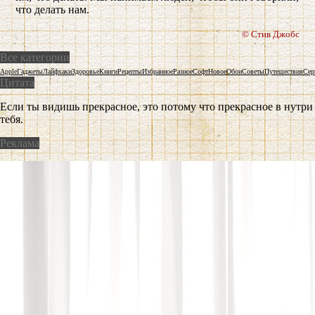
что делать нам.
© Стив Джобс
Все категории
Apple
Гаджеты
Лайфхаки
Здоровье
Книги
Рецепты
Избранное
Разное
Софт
Новое
Обои
Советы
Путешествия
Сер
Цитата
Если ты видишь прекрасное, это потому что прекрасное в нутри
тебя.
Реклама