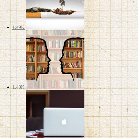
1.49K
1.48K