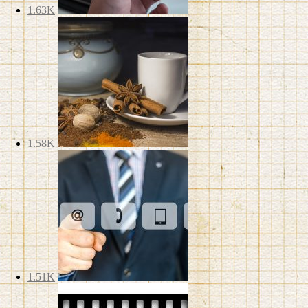
1.63K
1.58K
1.51K