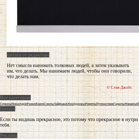
цитата от редактора
Нет смысла нанимать толковых людей, а затем указывать
им, что делать. Мы нанимаем людей, чтобы они говорили,
что делать нам.
© Стив Джобс
Все категории
Сервисы
Новое
Apple
Разное
Книги
Советы
Лайфхаки
Обои
Здоровье
Рецепты
Путешествия
Гаджеты
Финансы
И
Цитата
Если ты видишь прекрасное, это потому что прекрасное в нутри
тебя.
Реклама