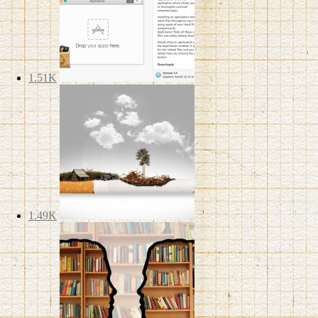
1.51K
1.49K