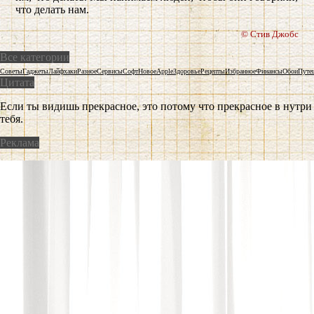
что делать нам.
© Стив Джобс
Все категории
Советы
Гаджеты
Лайфхаки
Разное
Сервисы
Софт
Новое
Apple
Здоровье
Рецепты
Избранное
Финансы
Обои
Путе
Цитата
Если ты видишь прекрасное, это потому что прекрасное в нутри
тебя.
Реклама