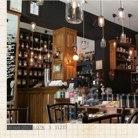
08 мая 2017
1.07K
3
11235