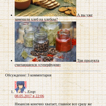
А вы уже
заменили хлеб на хлебцы?
Три продукта
считающихся «суперфудом»
Обсуждение: 3 комментария
Егор
:
08.05.2017 в 22:06
Нюансов конечно хватает, главное все сразу же