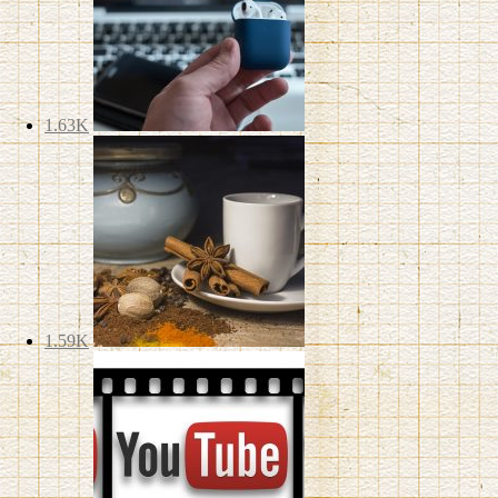
1.63K
1.59K