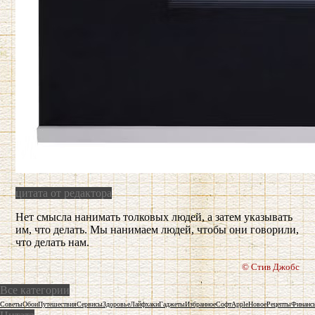
цитата от редактора
Нет смысла нанимать толковых людей, а затем указывать
им, что делать. Мы нанимаем людей, чтобы они говорили,
что делать нам.
© Стив Джобс
Все категории
Советы
Обои
Путешествия
Сервисы
Здоровье
Лайфхаки
Гаджеты
Избранное
Софт
Apple
Новое
Рецепты
Финанс