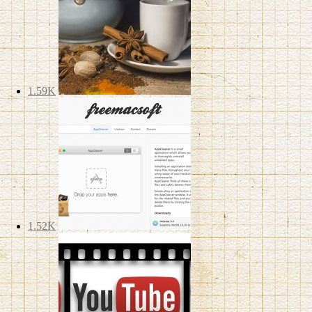
1.59K
1.52K