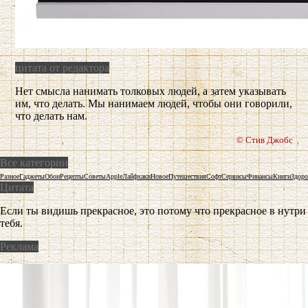
цитата от редактора
Нет смысла нанимать толковых людей, а затем указывать
им, что делать. Мы нанимаем людей, чтобы они говорили,
что делать нам.
© Стив Джобс
Все категории
Разное
Гаджеты
Обои
Рецепты
Советы
Apple
Лайфхаки
Новое
Путешествия
Софт
Сервисы
Финансы
Книги
Здоро
Цитата
Если ты видишь прекрасное, это потому что прекрасное в нутри
тебя.
Реклама